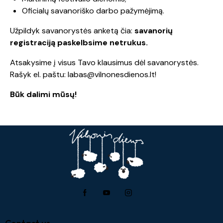
Oficialų savanoriško darbo pažymėjimą.
Užpildyk savanorystės anketą čia:
savanorių
registraciją paskelbsime netrukus.
Atsakysime į visus Tavo klausimus dėl savanorystės.
Rašyk el. paštu:
labas@vilnonesdienos.lt
!
Būk dalimi mūsų!