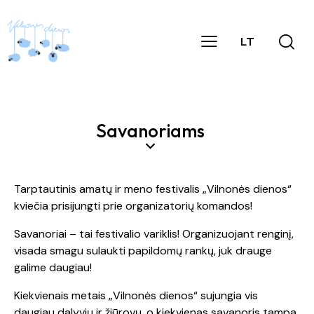
LT
Savanoriams
Tarptautinis amatų ir meno festivalis „Vilnonės dienos“
kviečia prisijungti prie organizatorių komandos!
Savanoriai – tai festivalio variklis! Organizuojant renginį,
visada smagu sulaukti papildomų rankų, juk drauge
galime daugiau!
Kiekvienais metais „Vilnonės dienos“ sujungia vis
daugiau dalyvių ir žiūrovų, o kiekvienas savanoris tampa