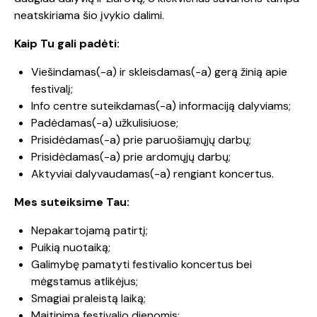
neatskiriama šio įvykio dalimi.
Kaip Tu gali padėti:
Viešindamas(-a) ir skleisdamas(-a) gerą žinią apie
festivalį;
Info centre suteikdamas(-a) informaciją dalyviams;
Padėdamas(-a) užkulisiuose;
Prisidėdamas(-a) prie paruošiamųjų darbų;
Prisidėdamas(-a) prie ardomųjų darbų;
Aktyviai dalyvaudamas(-a) rengiant koncertus.
Mes suteiksime Tau:
Nepakartojamą patirtį;
Puikią nuotaiką;
Galimybę pamatyti festivalio koncertus bei
mėgstamus atlikėjus;
Smagiai praleistą laiką;
Maitinimą festivalio dienomis;