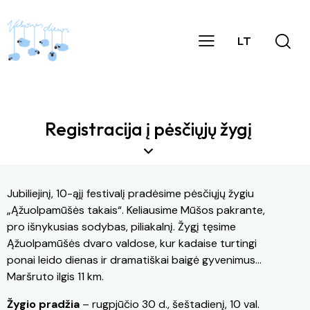
LT
Registracija į pėsčiųjų žygį
Jubiliejinį, 10-ąjį festivalį pradėsime pėsčiųjų žygiu
„Ąžuolpamūšės takais“. Keliausime Mūšos pakrante,
pro išnykusias sodybas, piliakalnį. Žygį tęsime
Ąžuolpamūšės dvaro valdose, kur kadaise turtingi
ponai leido dienas ir dramatiškai baigė gyvenimus…
Maršruto ilgis 11 km.
Žygio pradžia
– rugpjūčio 30 d., šeštadienį, 10 val.