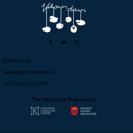
Contact us
labas@vilnonesdienos.lt
+370 (680) 10 366
The festival is financed by