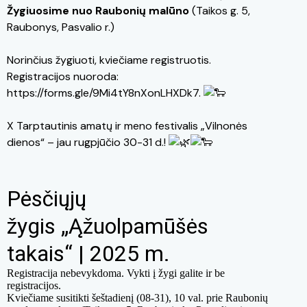
Žygiuosime nuo Raubonių malūno
(Taikos g. 5,
Raubonys, Pasvalio r.)
Norinčius žygiuoti, kviečiame registruotis.
Registracijos nuoroda:
https://forms.gle/9Mi4tY8nXonLHXDk7
.
X Tarptautinis amatų ir meno festivalis „Vilnonės
dienos“
– jau rugpjūčio 30-31 d.!