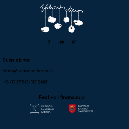
Susisiekime
labas@vilnonesdienos.lt
+370 (680) 10 366
Festivalį finansuoja